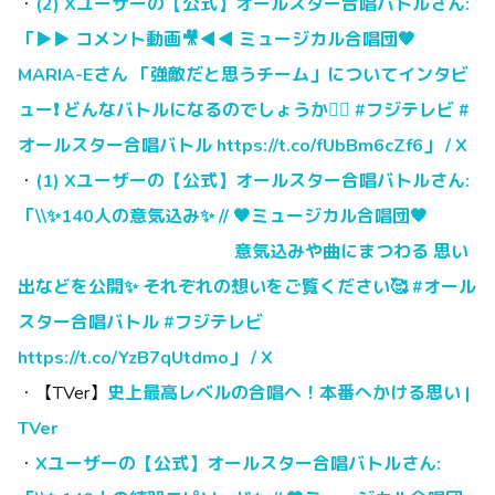
・
(2) Xユーザーの【公式】オールスター合唱バトルさん:
「▶▶ コメント動画🎥◀◀ ミュージカル合唱団🖤
MARIA-Eさん 「強敵だと思うチーム」についてインタビ
ュー❗️ どんなバトルになるのでしょうか❤️‍🔥 #フジテレビ #
オールスター合唱バトル https://t.co/fUbBm6cZf6」 / X
・
(1) Xユーザーの【公式】オールスター合唱バトルさん:
「\\✨140人の意気込み✨ // 🖤ミュージカル合唱団🖤
意気込みや曲にまつわる 思い
出などを公開✨ それぞれの想いをご覧ください🥰 #オール
スター合唱バトル #フジテレビ
https://t.co/YzB7qUtdmo」 / X
・【TVer】
史上最高レベルの合唱へ！本番へかける思い |
TVer
・
Xユーザーの【公式】オールスター合唱バトルさん: