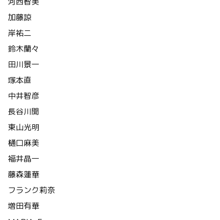
河西智美
加藤諒
岸祐二
鈴木蘭々
田川景一
塚本直
中井智彦
長谷川開
東山光明
樋口麻美
福井晶一
藤森蓮華
フランク莉奈
増田有華