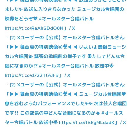
ました✨ 放送に入りきらなかった ミュージカル合唱団の
映像をどうぞ💖 #オールスター合唱バトル
https://t.co/RaAhSDdO0N」 / X
・
(2) Xユーザーの【公式】オールスター合唱バトルさん:
「▶▶ 舞台裏の特別映像⑭🎥◀ ◀ いよいよ最後ミュージ
カル合唱団💫 緊張の歌唱前の様子です 果たしてどんな合
唱になるのか⁉️ #オールスター合唱バトル 放送中🌟
https://t.co/d722TlAJFB」 / X
・
(2) Xユーザーの【公式】オールスター合唱バトルさん:
「▶▶ 舞台裏の特別映像⑥🎥◀ ◀ ミュージカル合唱団🖤
息を呑むようなパフォーマンスでした✨✨ 次は芸人合唱団
です‼️ この空気の中どんな合唱になるのか🔥 #オールス
ター合唱バトル 放送中🌟 https://t.co/tSEgMLdadK」 / X