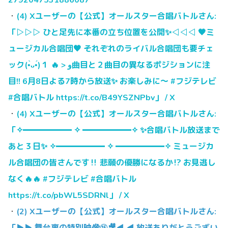
・
(4) Xユーザーの【公式】オールスター合唱バトルさん:
「▷▷▷ ひと足先に本番の立ち位置を公開✨◁◁◁ 🖤ミ
ュージカル合唱団🖤 それぞれのライバル合唱団も要チェ
ック(•̀ᴗ•́)و < 🔥 １曲目と２曲目の異なるポジションに注
目!! 6月8日よる7時から放送✨ お楽しみに〜 #フジテレビ
#合唱バトル https://t.co/B49YSZNPbv」 / X
・
(4) Xユーザーの【公式】オールスター合唱バトルさん:
「✧━━━━━━ ✧ ━━━━━━✧ ✨合唱バトル放送まで
あと３日✨ ✧━━━━━━ ✧ ━━━━━━✧ ミュージカ
ル合唱団の皆さんです‼️ 悲願の優勝になるか⁉️ お見逃し
なく🔥🔥 #フジテレビ #合唱バトル
https://t.co/pbWL5SDRNl」 / X
・
(2) Xユーザーの【公式】オールスター合唱バトルさん:
「▶▶ 舞台裏の特別映像⑮🎥◀ ◀ 放送ありがとうござい