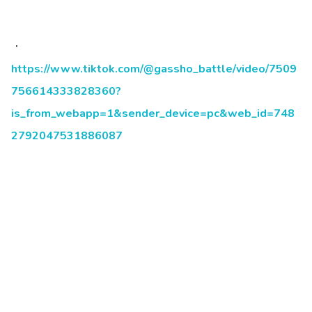
・
https://www.tiktok.com/@gassho_battle/video/7509
756614333828360?
is_from_webapp=1&sender_device=pc&web_id=748
2792047531886087