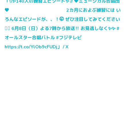
「\\✨140人の練習エピソード✨ // 🖤ミュージカル合唱団
🖤 2カ月におよぶ練習には い
ろんなエピソードが、、！🤭 ぜひ注目してみてください
❤️‍🔥 6月8日（日）よる7時から放送‼️ お見逃しなく✨✨ #
オールスター合唱バトル #フジテレビ
https://t.co/YlOb9cFUDj」 / X