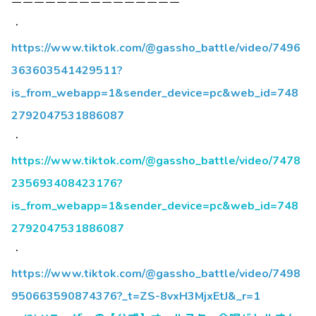
ーーーーーーーーーーーーーーー
・
https://www.tiktok.com/@gassho_battle/video/7496
363603541429511?
is_from_webapp=1&sender_device=pc&web_id=748
2792047531886087
・
https://www.tiktok.com/@gassho_battle/video/7478
235693408423176?
is_from_webapp=1&sender_device=pc&web_id=748
2792047531886087
・
https://www.tiktok.com/@gassho_battle/video/7498
950663590874376?_t=ZS-8vxH3MjxEtJ&_r=1